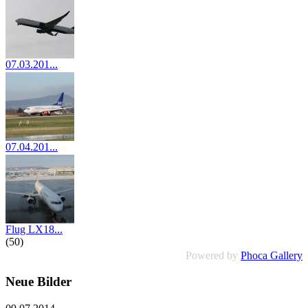
07.03.201...
(96)
07.04.201...
(143)
Flug LX18...
(50)
Powered by
Phoca Gallery
Neue Bilder