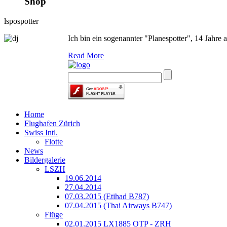
Shop
lspospotter
Ich bin ein sogenannter "Planespotter", 14 Jahre 
Read More
Home
Flughafen Zürich
Swiss Intl.
Flotte
News
Bildergalerie
LSZH
19.06.2014
27.04.2014
07.03.2015 (Etihad B787)
07.04.2015 (Thai Airways B747)
Flüge
02.01.2015 LX1885 OTP - ZRH