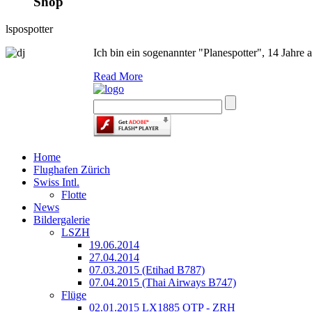
Shop
lspospotter
Ich bin ein sogenannter "Planespotter", 14 Jahre 
Read More
Home
Flughafen Zürich
Swiss Intl.
Flotte
News
Bildergalerie
LSZH
19.06.2014
27.04.2014
07.03.2015 (Etihad B787)
07.04.2015 (Thai Airways B747)
Flüge
02.01.2015 LX1885 OTP - ZRH